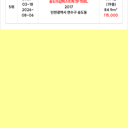
송도더샵퍼스트파크F15BL
03-18
(19층)
5위
2017
2026-
84.9m²
인천광역시 연수구 송도동
08-06
115,000